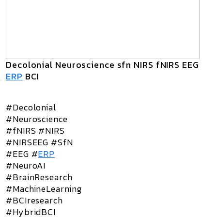
Decolonial Neuroscience sfn NIRS fNIRS EEG
ERP
BCI
#Decolonial
#Neuroscience
#fNIRS #NIRS
#NIRSEEG #SfN
#EEG #
ERP
#NeuroAI
#BrainResearch
#MachineLearning
#BCIresearch
#HybridBCI