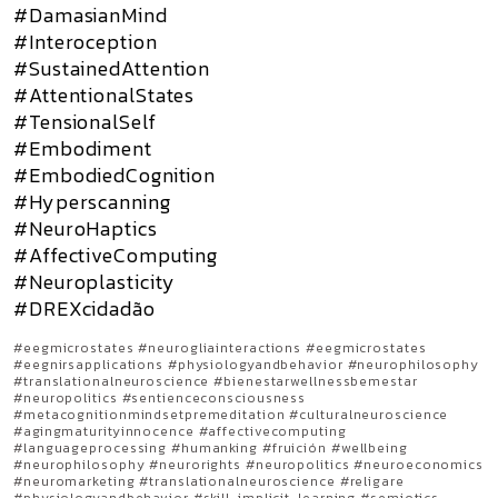
#DamasianMind
#Interoception
#SustainedAttention
#AttentionalStates
#TensionalSelf
#Embodiment
#EmbodiedCognition
#Hyperscanning
#NeuroHaptics
#AffectiveComputing
#Neuroplasticity
#DREXcidadão
#eegmicrostates #neurogliainteractions #eegmicrostates
#eegnirsapplications #physiologyandbehavior #neurophilosophy
#translationalneuroscience #bienestarwellnessbemestar
#neuropolitics #sentienceconsciousness
#metacognitionmindsetpremeditation #culturalneuroscience
#agingmaturityinnocence #affectivecomputing
#languageprocessing #humanking #fruición #wellbeing
#neurophilosophy #neurorights #neuropolitics #neuroeconomics
#neuromarketing #translationalneuroscience #religare