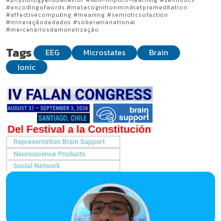
#physiologyandbehavior #skill-implicit-learning #semiotics
#encodingofwords #metacognitionmindsetpremeditation
#affectivecomputing #meaning #semioticsofaction
#mineraçãodedados #soberanianational
#mercenáriosdamonetização
Tags
EEG
Microstates
Brain
Ionic