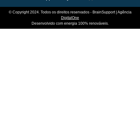
© Copyright 2024. Todos os direitos reservados - BrainSupport | Agência
DigitalOne
Desenvolvido com energia 100% renováveis.