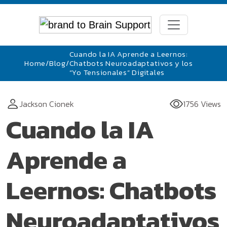
Cuando la IA Aprende a Leernos:
Home
/
Blog
/
Chatbots Neuroadaptativos y los
“Yo Tensionales” Digitales
Jackson Cionek
1756 Views
Cuando la IA
Aprende a
Leernos: Chatbots
Neuroadaptativos