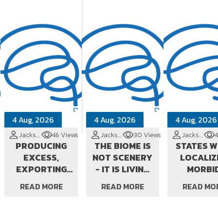
PRIVATIZ
4 Aug, 2026
4 Aug, 2026
4 Aug, 2026
Jackson Cionek
46 Views
Jackson Cionek
30 Views
Jackson Cionek
4
PRODUCING
THE BIOME IS
STATES W
EXCESS,
NOT SCENERY
LOCALIZ
EXPORTING
- IT IS LIVING
MORBI
TERRITORY
INFRASTRUCTURE
OBESIT
READ MORE
READ MORE
READ MO