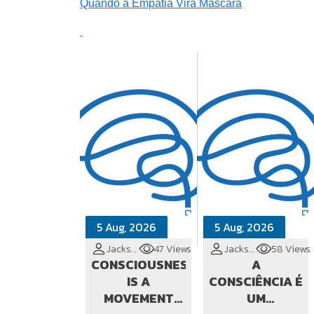
Quando a Empatia Vira Máscara
5 Aug, 2026
5 Aug, 2026
Jackson Cionek
47 Views
Jackson Cionek
58 Views
CONSCIOUSNESS
A
IS A
CONSCIÊNCIA É
MOVEMENT
UM