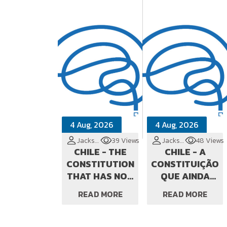
4 Aug, 2026
4 Aug, 2026
Jackson Cionek
39 Views
Jackson Cionek
48 Views
CHILE - THE
CHILE - A
CONSTITUTION
CONSTITUIÇÃO
THAT HAS NOT
QUE AINDA
YET MANAGED
NÃO
READ MORE
READ MORE
TO BE BORN
CONSEGUIU
NASCER