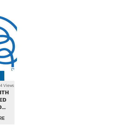
ED?
4 Views
ITH
ED
D
Y
RE