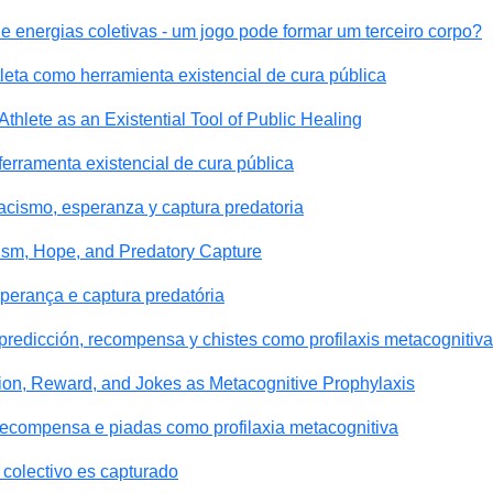
e energias coletivas - um jogo pode formar um terceiro corpo?
tleta como herramienta existencial de cura pública
Athlete as an Existential Tool of Public Healing
ferramenta existencial de cura pública
racismo, esperanza y captura predatoria
cism, Hope, and Predatory Capture
sperança e captura predatória
predicción, recompensa y chistes como profilaxis metacognitiva
tion, Reward, and Jokes as Metacognitive Prophylaxis
recompensa e piadas como profilaxia metacognitiva
colectivo es capturado