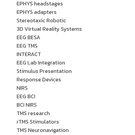
EPHYS headstages
EPHYS adapters
Stereotaxic Robotic
3D Virtual Reality Systems
EEG BESA
EEG TMS
INTERACT
EEG Lab Integration
Stimulus Presentation
Response Devices
NIRS
EEG BCI
BCI NIRS
TMS research
rTMS Stimulators
TMS Neuronavigation