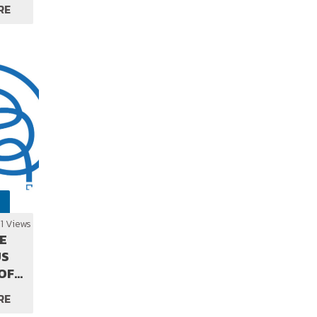
RE
D?
1 Views
E
US
OF
ACY
RE