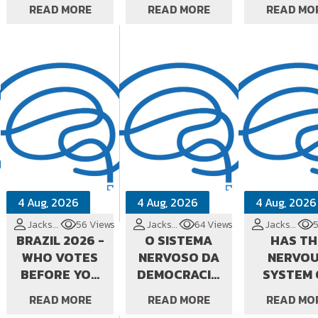
DEBT
DATA
READ MORE
READ MORE
READ MO
DIVIDEN
4 Aug, 2026
4 Aug, 2026
4 Aug, 2026
Jackson Cionek
56 Views
Jackson Cionek
64 Views
Jackson Cionek
5
BRAZIL 2026 -
O SISTEMA
HAS TH
WHO VOTES
NERVOSO DA
NERVO
BEFORE YOU
DEMOCRACIA
SYSTEM 
DO?
FOI
DEMOCR
READ MORE
READ MORE
READ MO
PRIVATIZADO?
BEEN