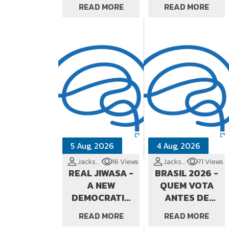
THAT
MOVIMENTO
READ MORE
READ MORE
PERCEIVES
QUE SE
ITSELF TO BE
PERCEBE SER
5 Aug, 2026
4 Aug, 2026
Jackson Cionek
16 Views
Jackson Cionek
71 Views
REAL JIWASA -
BRASIL 2026 -
A NEW
QUEM VOTA
DEMOCRATIC
ANTES DE
ORDER
VOCÊ?
READ MORE
READ MORE