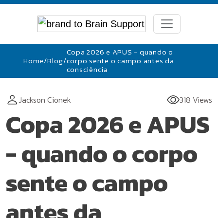
Copa 2026 e APUS - quando o
Home
/
Blog
/
corpo sente o campo antes da
consciência
Jackson Cionek
318 Views
Copa 2026 e APUS
- quando o corpo
sente o campo
antes da