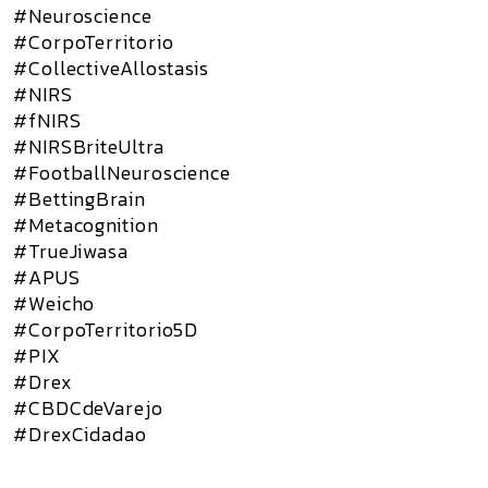
#Neuroscience
#CorpoTerritorio
#CollectiveAllostasis
#NIRS
#fNIRS
#NIRSBriteUltra
#FootballNeuroscience
#BettingBrain
#Metacognition
#TrueJiwasa
#APUS
#Weicho
#CorpoTerritorio5D
#PIX
#Drex
#CBDCdeVarejo
#DrexCidadao