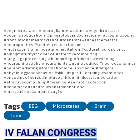
#eegmicrostates #neurogliainteractions #eegmicrostates
#eegnirsapplications #physiologyandbehavior #neurophilosophy
#translationalneuroscience #bienestarwellnessbemestar
#neuropolitics #sentienceconsciousness
#metacognitionmindsetpremeditation #culturalneuroscience
#agingmaturityinnocence #affectivecomputing
#languageprocessing #humanking #fruición #wellbeing
#neurophilosophy #neurorights #neuropolitics #neuroeconomics
#neuromarketing #translationalneuroscience #religare
#physiologyandbehavior #skill-implicit-learning #semiotics
#encodingofwords #metacognitionmindsetpremeditation
#affectivecomputing #meaning #semioticsofaction
#mineraçãodedados #soberanianational
#mercenáriosdamonetização
Tags
EEG
Microstates
Brain
Ionic