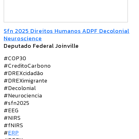
Sfn 2025 Direitos Humanos ADPF Decolonial
Neuroscience
Deputado Federal Joinville
#COP30
#CreditoCarbono
#DREXcidadão
#DREXimigrante
#Decolonial
#Neurociencia
#sfn2025
#EEG
#NIRS
#fNIRS
#
ERP