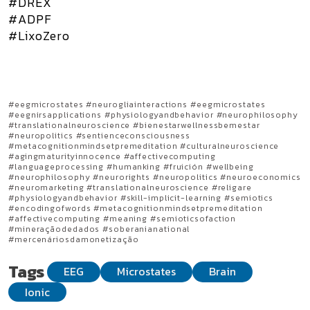
#DREX
#ADPF
#LixoZero
#eegmicrostates #neurogliainteractions #eegmicrostates
#eegnirsapplications #physiologyandbehavior #neurophilosophy
#translationalneuroscience #bienestarwellnessbemestar
#neuropolitics #sentienceconsciousness
#metacognitionmindsetpremeditation #culturalneuroscience
#agingmaturityinnocence #affectivecomputing
#languageprocessing #humanking #fruición #wellbeing
#neurophilosophy #neurorights #neuropolitics #neuroeconomics
#neuromarketing #translationalneuroscience #religare
#physiologyandbehavior #skill-implicit-learning #semiotics
#encodingofwords #metacognitionmindsetpremeditation
#affectivecomputing #meaning #semioticsofaction
#mineraçãodedados #soberanianational
#mercenáriosdamonetização
Tags
EEG
Microstates
Brain
Ionic