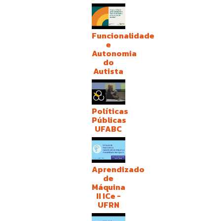
Funcionalidade
e
Autonomia
do
Autista
Políticas
Públicas
UFABC
Aprendizado
de
Máquina
II ICe -
UFRN